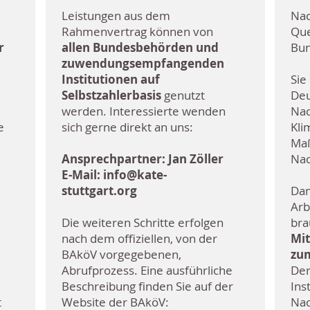
Leistungen aus dem
Nac
Rahmenvertrag können
von
Que
r
allen Bundesbehörden und
Bun
zuwendungsempfangenden
Institutionen auf
S
ie
Selbstzahlerbasis
genutzt
Deu
werden. Interessierte wenden
Nac
e
sich gerne direkt an uns:
Kli
Ma
Ansprechpartner: Jan Zöller
Nac
E-Mail:
info@kate-
stuttgart.org
Dam
Arb
Die weiteren Schritte erfolgen
bra
nach dem offiziellen, von der
Mit
BAköV vorgegebenen,
zum
Abrufprozess. Eine ausführliche
Der
Beschreibung finden Sie auf der
Ins
t
Website der BAköV:
Nac