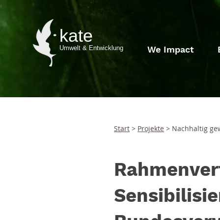
kate
Umwelt & Entwicklung
We Impact
Start
>
Projekte
> Nachhaltig ge
Rahmenvert
Sensibilisi