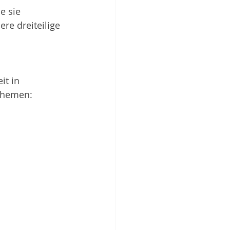
e sie 
re dreiteilige 
it in 
Themen: