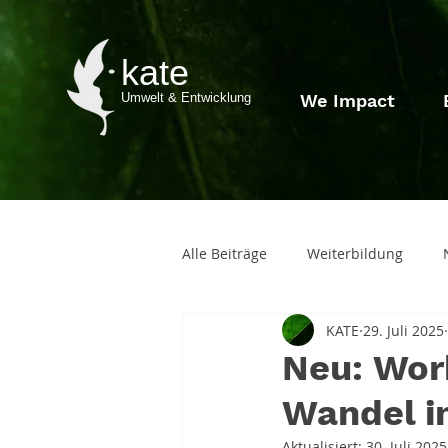
kate
Umwelt & Entwicklung
We Impact
Alle Beiträge
Weiterbildung
KATE
29. Juli 2025
Empowerment
Stellenanzei
Neu: Wor
Wandel i
Aktualisiert:
30. Juli 2025