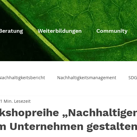
Beratung
Weiterbildungen
Community
Nachhaltigkeitsbericht
Nachhaltigkeitsmanagement
SDG
1 Min. Lesezeit
ge
Projekt
Informationsveranstaltung
Veranstaltun
kshopreihe „Nachhaltige
m Unternehmen gestalte